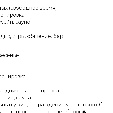
тдых (свободное время)
 тренировка
ассейн, сауна
Отдых, игры, общение, бар
ресенье
 тренировка
Праздничная тренировка
ассейн, сауна
льный ужин, награждение участников сборо
 участников, завершение сборов🔥