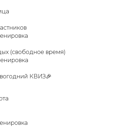
ица
частников
тренировка
тдых (свободное время)
 тренировка
Новогодний КВИЗ🎉
ота
тренировка