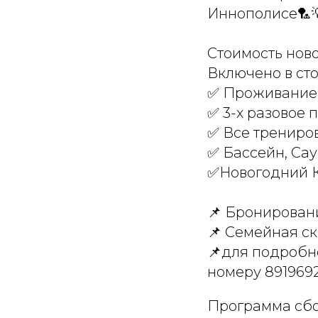
Иннополисе🏸
Стоимость ново
Включено в сто
✅ Проживание
✅ 3-х разовое 
✅ Все трениро
✅ Бассейн, Са
✅️Новогодний 
📌 Бронирован
📌 Семейная ск
📌для подробн
номеру 891969
Программа сбо