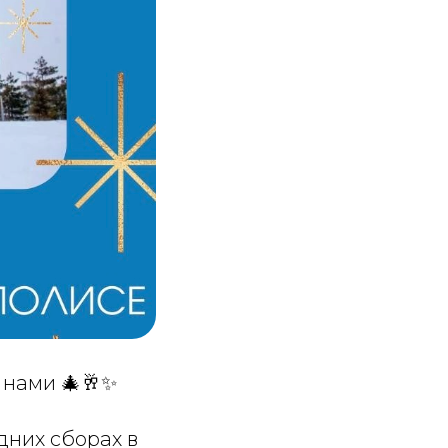
нами 🎄🥂✨
дних сборах в